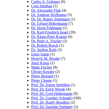
Carlos A. Gebauer
(6)
Cora Stephan
(1)
Dr. Alexander Fink
(4)
Dr. Andreas Hoffmann
(5)
Dr. Dr. Rainer Zitelmann
(1)
Dr. Gérard Bökenkamp
(7)
Dr. Horst Feldmann
(1)
Dr. Karl-Friedrich Israel
(20)
Dr. Klaus-Peter Krause
(6)
Dr. Peter A. Fischer
(2)
Dr. Robert Bosch
(1)
Dr. Steffen Roth
(3)
Enno Samp
(1)
Henryk M. Broder
(7)
Josef Kraus
(1)
Malte Fischer
(8)
Olivier Kessler
(2)
Pierre Bessard
(1)
Pieter Cleppe
(1)
Prof. Dr. Anton Sterbling
(1)
Prof. Dr. Erich Weede
(4)
Prof. Dr. Gerd Habermann
(9)
Prof. Dr. Gunther Schnabl
(168)
Prof. Dr. Hardy Bouillon
(2)
Prof. Dr. Joachim Starbatty
(2)