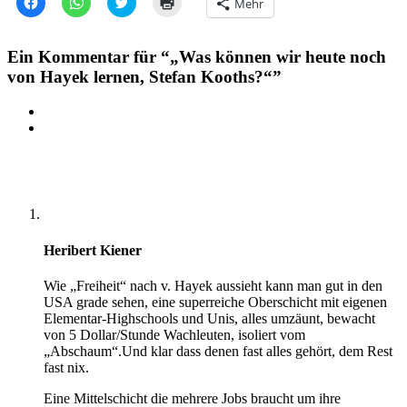
Mehr
um
um
um
zum
auf
auf
über
Ausdrucken
Facebook
WhatsApp
Twitter
(Wird
zu
zu
zu
in
Ein
Kommentar für “„Was können wir heute noch
teilen
teilen
teilen
neuem
(Wird
(Wird
(Wird
Fenster
von Hayek lernen, Stefan Kooths?“”
in
in
in
geöffnet)
neuem
neuem
neuem
Fenster
Fenster
Fenster
geöffnet)
geöffnet)
geöffnet)
Heribert Kiener
Wie „Freiheit“ nach v. Hayek aussieht kann man gut in den
USA grade sehen, eine superreiche Oberschicht mit eigenen
Elementar-Highschools und Unis, alles umzäunt, bewacht
von 5 Dollar/Stunde Wachleuten, isoliert vom
„Abschaum“.Und klar dass denen fast alles gehört, dem Rest
fast nix.
Eine Mittelschicht die mehrere Jobs braucht um ihre