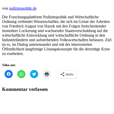
von
nullzinspolitik.de
Die Forschungsplattform Nullzinspolitik und Wirtschaftliche
Ordnung verbindet Wissenschaftler, die sich im Geiste der Arbeiten
von Friedrich August von Hayek mit den Folgen fortschreitender
monetärer Lockerung und wachsender Staatsverschuldung auf die
wirtschaftliche Entwicklung und wirtschaftliche Ordnung in den
Industrieländern und aufstrebenden Volkswirtschaften befassen. Ziel
ist es, im Dialog untereinander und mit der interessierten
Öffentlichkeit langfristige Lösungskonzepte für die derzeitige Krise
zu erarbeiten.
Teilen mit:
Klick,
Klicken,
Klick,
Klicken
Mehr
um
um
um
zum
auf
auf
über
Ausdrucken
Facebook
WhatsApp
Twitter
(Wird
zu
zu
zu
in
Kommentar verfassen
teilen
teilen
teilen
neuem
(Wird
(Wird
(Wird
Fenster
in
in
in
geöffnet)
neuem
neuem
neuem
Fenster
Fenster
Fenster
geöffnet)
geöffnet)
geöffnet)