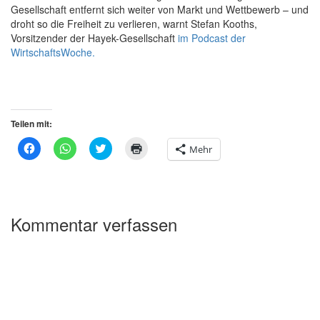
Gesellschaft entfernt sich weiter von Markt und Wettbewerb – und
droht so die Freiheit zu verlieren, warnt Stefan Kooths,
Vorsitzender der Hayek-Gesellschaft
im Podcast der
WirtschaftsWoche.
Teilen mit:
Klick,
Klicken,
Klick,
Klicken
Mehr
um
um
um
zum
auf
auf
über
Ausdrucken
Facebook
WhatsApp
Twitter
(Wird
zu
zu
zu
in
teilen
teilen
teilen
neuem
(Wird
(Wird
(Wird
Fenster
in
in
in
geöffnet)
Kommentar verfassen
neuem
neuem
neuem
Fenster
Fenster
Fenster
geöffnet)
geöffnet)
geöffnet)