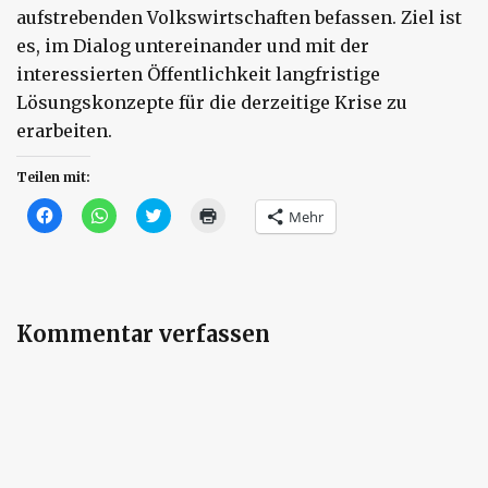
aufstrebenden Volkswirtschaften befassen. Ziel ist
es, im Dialog untereinander und mit der
interessierten Öffentlichkeit langfristige
Lösungskonzepte für die derzeitige Krise zu
erarbeiten.
Teilen mit:
Klick,
Klicken,
Klick,
Klicken
Mehr
um
um
um
zum
auf
auf
über
Ausdrucken
Facebook
WhatsApp
Twitter
(Wird
zu
zu
zu
in
teilen
teilen
teilen
neuem
(Wird
(Wird
(Wird
Fenster
in
in
in
geöffnet)
neuem
neuem
neuem
Kommentar verfassen
Fenster
Fenster
Fenster
geöffnet)
geöffnet)
geöffnet)