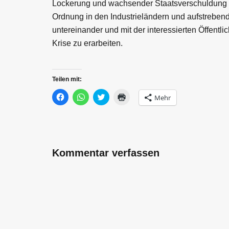
Lockerung und wachsender Staatsverschuldung auf
Ordnung in den Industrieländern und aufstrebende
untereinander und mit der interessierten Öffentlic
Krise zu erarbeiten.
Teilen mit:
Klick,
Klicken,
Klick,
Klicken
Mehr
um
um
um
zum
auf
auf
über
Ausdrucken
Facebook
WhatsApp
Twitter
(Wird
zu
zu
zu
in
teilen
teilen
teilen
neuem
(Wird
(Wird
(Wird
Fenster
in
in
in
geöffnet)
neuem
neuem
neuem
Kommentar verfassen
Fenster
Fenster
Fenster
geöffnet)
geöffnet)
geöffnet)