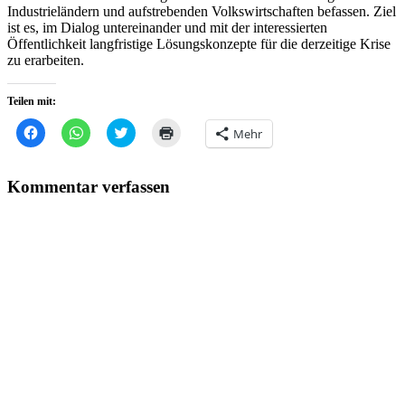
Industrieländern und aufstrebenden Volkswirtschaften befassen. Ziel
ist es, im Dialog untereinander und mit der interessierten
Öffentlichkeit langfristige Lösungskonzepte für die derzeitige Krise
zu erarbeiten.
Teilen mit:
Klick,
Klicken,
Klick,
Klicken
Mehr
um
um
um
zum
auf
auf
über
Ausdrucken
Facebook
WhatsApp
Twitter
(Wird
zu
zu
zu
in
Kommentar verfassen
teilen
teilen
teilen
neuem
(Wird
(Wird
(Wird
Fenster
in
in
in
geöffnet)
neuem
neuem
neuem
Fenster
Fenster
Fenster
geöffnet)
geöffnet)
geöffnet)