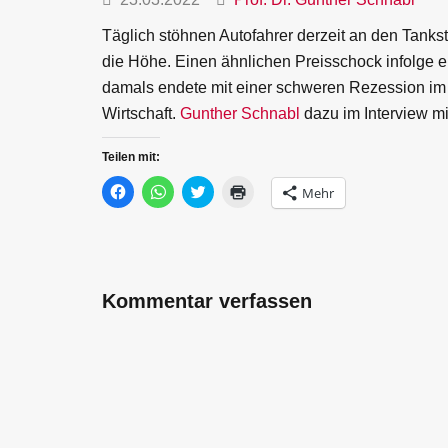
Täglich stöhnen Autofahrer derzeit an den Tankst
die Höhe. Einen ähnlichen Preisschock infolge e
damals endete mit einer schweren Rezession i
Wirtschaft.
Gunther Schnabl
dazu im Interview m
Teilen mit:
Klick,
Klicken,
Klick,
Klicken
Mehr
um
um
um
zum
auf
auf
über
Ausdrucken
Facebook
WhatsApp
Twitter
(Wird
zu
zu
zu
in
teilen
teilen
teilen
neuem
(Wird
(Wird
(Wird
Fenster
in
in
in
geöffnet)
neuem
neuem
neuem
Kommentar verfassen
Fenster
Fenster
Fenster
geöffnet)
geöffnet)
geöffnet)