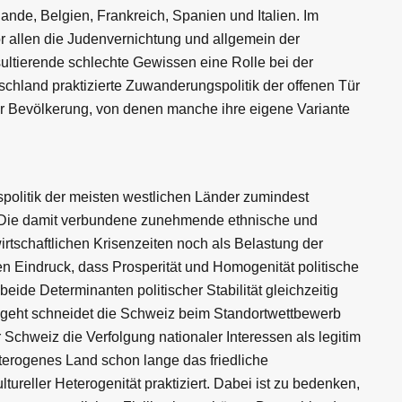
nde, Belgien, Frankreich, Spanien und Italien. Im
or allen die Judenvernichtung und allgemein der
ultierende schlechte Gewissen eine Rolle bei der
tschland praktizierte Zuwanderungspolitik der offenen Tür
r Bevölkerung, von denen manche ihre eigene Variante
olitik der meisten westlichen Länder zumindest
. Die damit verbundene zunehmende ethnische und
wirtschaftlichen Krisenzeiten noch als Belastung der
den Eindruck, dass Prosperität und Homogenität politische
 beide Determinanten politischer Stabilität gleichzeitig
ngeht schneidet die Schweiz beim Standortwettbewerb
 Schweiz die Verfolgung nationaler Interessen als legitim
eterogenes Land schon lange das friedliche
eller Heterogenität praktiziert. Dabei ist zu bedenken,