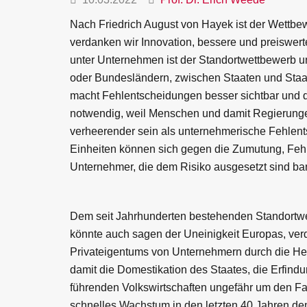
Nach Friedrich August von Hayek ist der Wettb
verdanken wir Innovation, bessere und preiswer
unter Unternehmen ist der Standortwettbewerb un
oder Bundesländern, zwischen Staaten und Staa
macht Fehlentscheidungen besser sichtbar und da
notwendig, weil Menschen und damit Regierunge
verheerender sein als unternehmerische Fehlent
Einheiten können sich gegen die Zumutung, Fehl
Unternehmer, die dem Risiko ausgesetzt sind ban
Dem seit Jahrhunderten bestehenden Standortwe
könnte auch sagen der Uneinigkeit Europas, ver
Privateigentums von Unternehmern durch die Herr
damit die Domestikation des Staates, die Erfin
führenden Volkswirtschaften ungefähr um den Fak
schnelles Wachstum in den letzten 40 Jahren dem