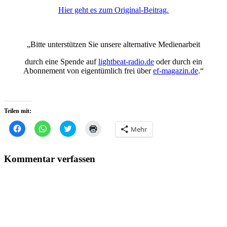
Hier geht es zum Original-Beitrag.
„Bitte unterstützen Sie unsere alternative Medienarbeit
durch eine Spende auf
lightbeat-radio.de
oder durch ein
Abonnement von eigentümlich frei über
ef-magazin.de
.“
Teilen mit:
Klick,
Klicken,
Klick,
Klicken
Mehr
um
um
um
zum
auf
auf
über
Ausdrucken
Facebook
WhatsApp
Twitter
(Wird
zu
zu
zu
in
Kommentar verfassen
teilen
teilen
teilen
neuem
(Wird
(Wird
(Wird
Fenster
in
in
in
geöffnet)
neuem
neuem
neuem
Fenster
Fenster
Fenster
geöffnet)
geöffnet)
geöffnet)