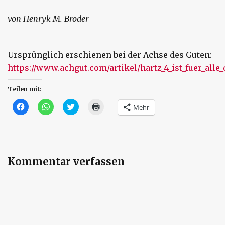
von Henryk M. Broder
Ursprünglich erschienen bei der Achse des Guten:
https://www.achgut.com/artikel/hartz_4_ist_fuer_alle_
Teilen mit:
Klick,
Klicken,
Klick,
Klicken
Mehr
um
um
um
zum
auf
auf
über
Ausdrucken
Facebook
WhatsApp
Twitter
(Wird
zu
zu
zu
in
teilen
teilen
teilen
neuem
(Wird
(Wird
(Wird
Fenster
in
in
in
geöffnet)
neuem
neuem
neuem
Kommentar verfassen
Fenster
Fenster
Fenster
geöffnet)
geöffnet)
geöffnet)