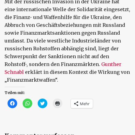
Mit der russischen Invasion in der Ukraine hat
eine internationale Welle der Solidarität eingesetzt,
die Finanz- und Waffenhilfe für die Ukraine, den
Abbruch von Geschäftsbeziehungen mit Russland
sowie Finanzmarktsanktionen gegen Russland
umfasst. Da viele westliche Industrieländer von
russischen Rohstoffen abhängig sind, liegt der
Schwerpunkt der Sanktionen nicht auf den
Rohstoff-, sondern den Finanzmärkten.
Gunther
Schnabl
erklärt in diesem Kontext die Wirkung von
„Finanzmarktwaffen“.
Teilen mit:
Klick,
Klicken,
Klick,
Klicken
Mehr
um
um
um
zum
auf
auf
über
Ausdrucken
Facebook
WhatsApp
Twitter
(Wird
zu
zu
zu
in
teilen
teilen
teilen
neuem
(Wird
(Wird
(Wird
Fenster
in
in
in
geöffnet)
neuem
neuem
neuem